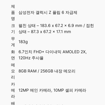
제
품
삼성전자 갤럭시 Z 플립 6 자급제
명
크
펼친 상태 – 183.6 x 67.2 x 6.9 mm / 접힌
기
상태 – 87.3 x 67.2 x 17.1 mm
무
183g
게
화
6.7인치 FHD+ 다이내믹 AMOLED 2X,
면
120Hz 주사율
메
모
8GB RAM / 256GB 내장 메모리
리
카
메
12MP 메인 카메라, 10MP 셀피 카메라
라
배