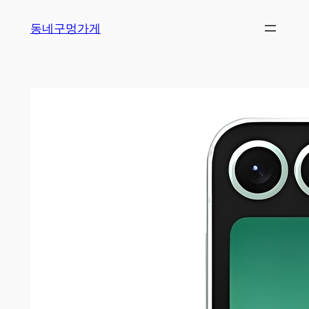
Skip
동네구멍가게
to
content