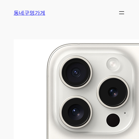
Skip
동네구멍가게
to
content