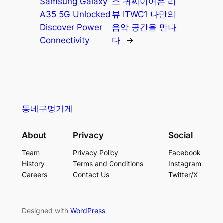
Samsung Galaxy
스 귀찌이어폰 리
A35 5G Unlocked
뷰 ITWC1 나만의
Discover Power
음악 공간을 만나
Connectivity
다
→
동네구멍가게
About
Privacy
Social
Team
Privacy Policy
Facebook
History
Terms and Conditions
Instagram
Careers
Contact Us
Twitter/X
Designed with
WordPress