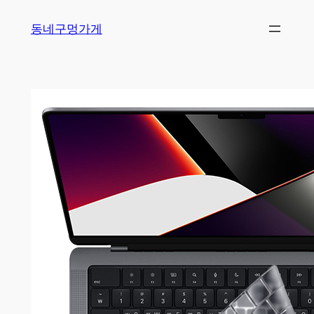
Skip
동네구멍가게
to
content