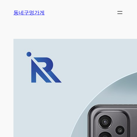
Skip
동네구멍가게
to
content