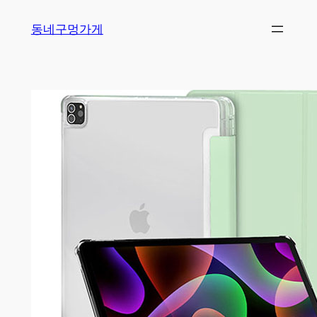
Skip
동네구멍가게
to
content