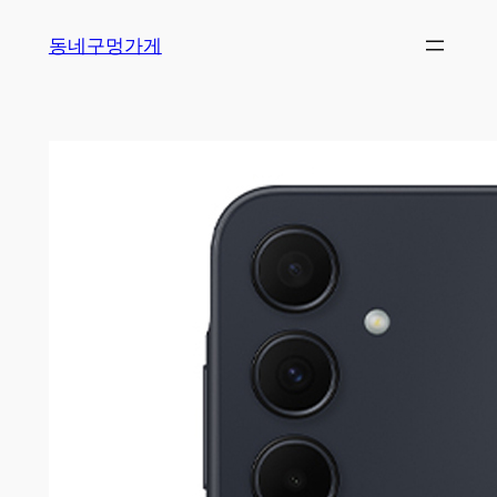
Skip
동네구멍가게
to
content