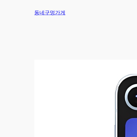
Skip
동네구멍가게
to
content