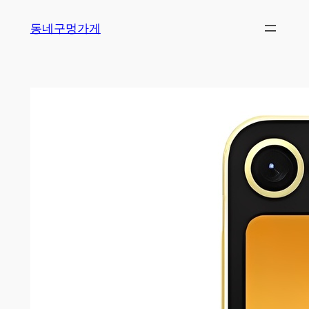
Skip
동네구멍가게
to
content