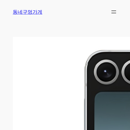
Skip
동네구멍가게
to
content