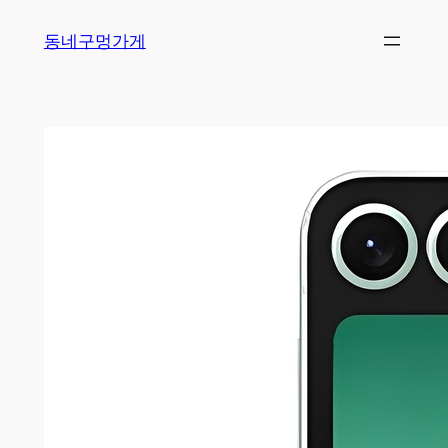
Skip
동네구멍가게
to
content