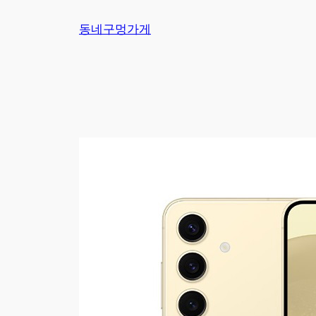
Skip
동네구멍가게
to
content