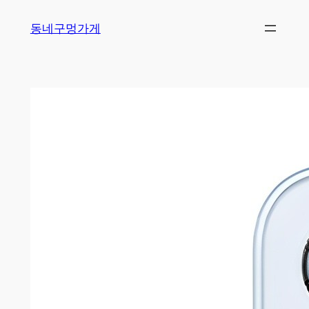
Skip
동네구멍가게
to
content