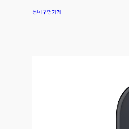
Skip
동네구멍가게
to
content