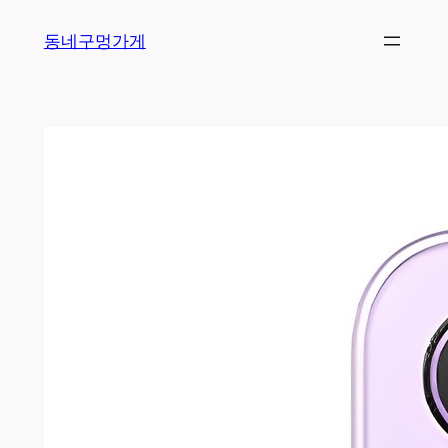
Skip
동네구멍가게
to
content