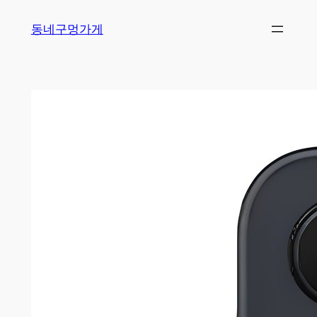
Skip
동네구멍가게
to
content