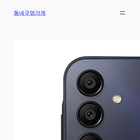
Skip
동네구멍가게
to
content