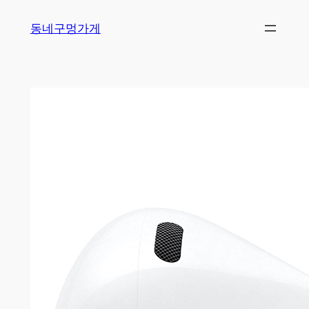
Skip
동네구멍가게
to
content