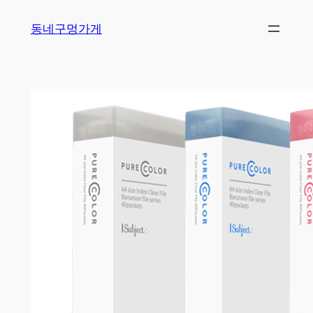
Skip
동네구멍가게
to
content