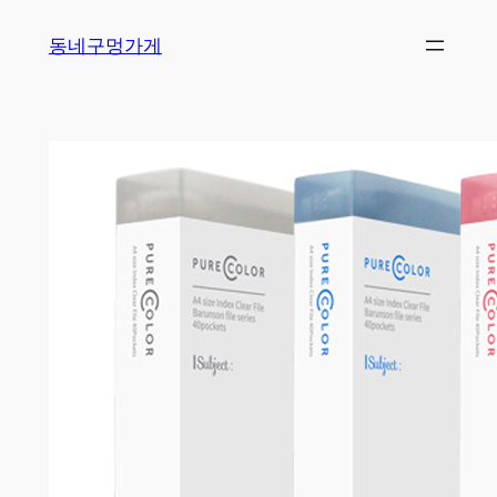
Skip
동네구멍가게
to
content