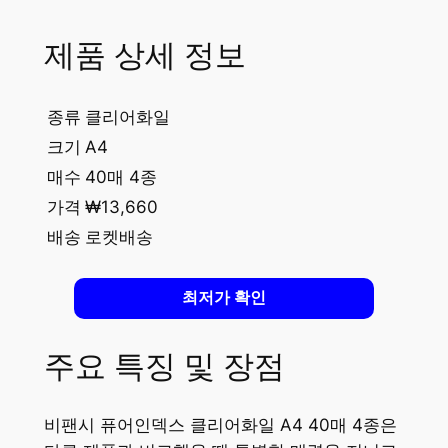
제품 상세 정보
종류
클리어화일
크기
A4
매수
40매 4종
가격
₩13,660
배송
로켓배송
최저가 확인
주요 특징 및 장점
비팬시 퓨어인덱스 클리어화일 A4 40매 4종은