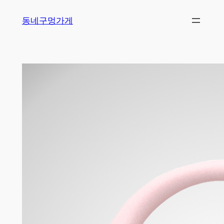
Skip
동네구멍가게
to
content