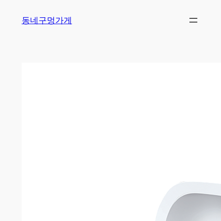
Skip
동네구멍가게
to
content