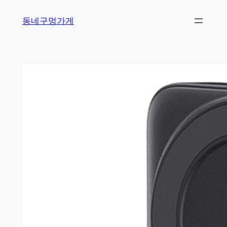
Skip
동네구멍가게
to
content