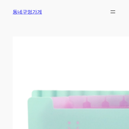
Skip
동네구멍가게
to
content