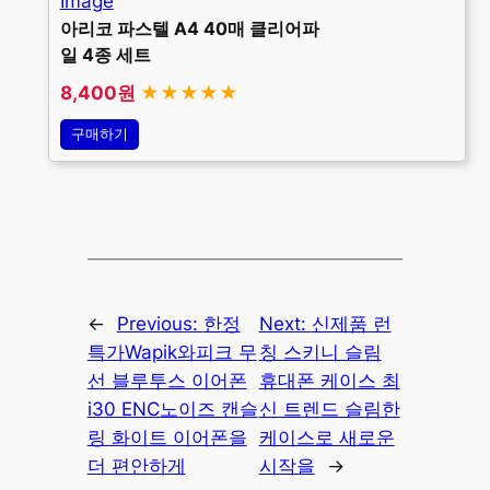
아리코 파스텔 A4 40매 클리어파
일 4종 세트
8,400원
★★★★★
구매하기
←
Previous:
한정
Next:
신제품 런
특가Wapik와피크 무
칭 스키니 슬림
선 블루투스 이어폰
휴대폰 케이스 최
i30 ENC노이즈 캔슬
신 트렌드 슬림한
링 화이트 이어폰을
케이스로 새로운
더 편안하게
시작을
→