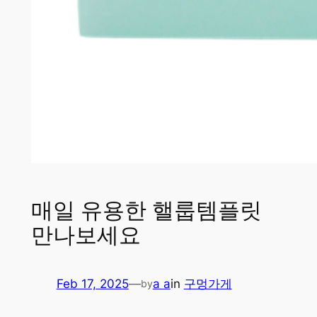
매일 유용한 핼룹템플릿
만나보세요
Feb 17, 2025
—
a a
in
구멍가게
by