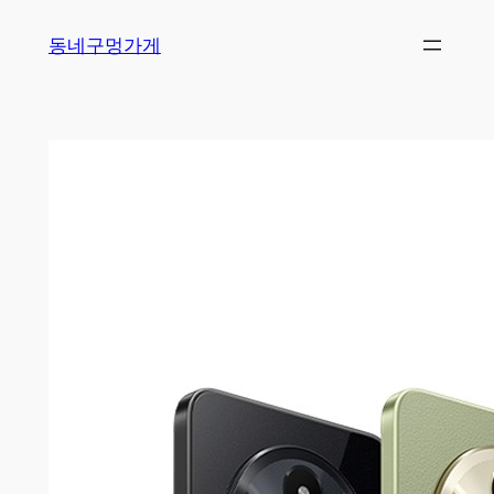
Skip
동네구멍가게
to
content