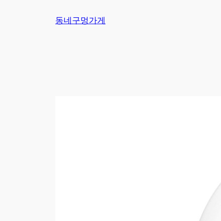
Skip
동네구멍가게
to
content