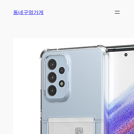
Skip
동네구멍가게
to
content