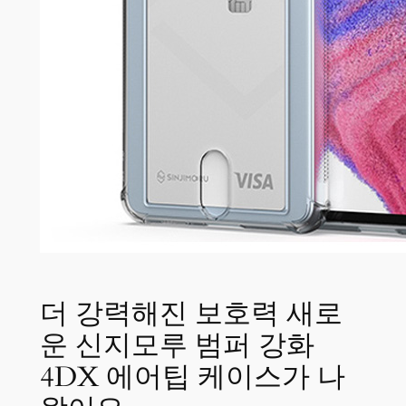
더 강력해진 보호력 새로
운 신지모루 범퍼 강화
4DX 에어팁 케이스가 나