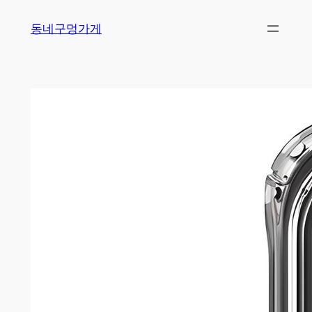
Skip
동네구멍가게
to
content