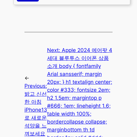
Next:
Apple 2024 에어팟 4
세대 블루투스 이어폰 상품
소개 body { fontfamily
Arial sansserif; margin
←
20px; } h1 textalign center;
Previous:
color #333; fontsize 2em;
밝고 신선
h2 1.5em; margintop p
한 아침
#666; 1em; lineheight 1.6;
iPhone13
table width 100%;
로 새로운
bordercollapse collapse;
석양을 느
marginbottom th td
껴보세요