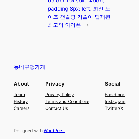
border 1px solid #ddd;
padding 8px; left; 최신 노
이즈 캔슬링 기술이 탑재된
최고의 이어폰
→
동네구멍가게
About
Privacy
Social
Team
Privacy Policy
Facebook
History
Terms and Conditions
Instagram
Careers
Contact Us
Twitter/X
Designed with
WordPress