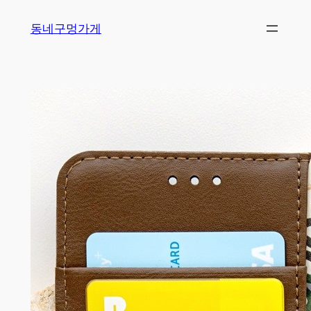
Skip
동네구멍가게
to
content