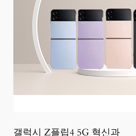
갤럭시 Z플립4 5G 혁신과