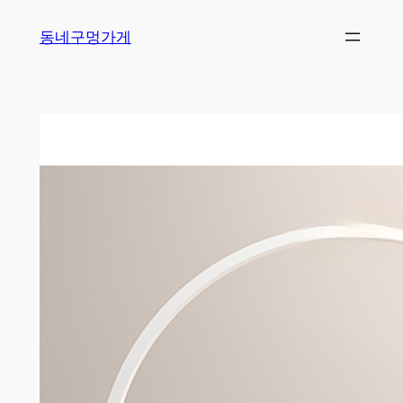
Skip
동네구멍가게
to
content