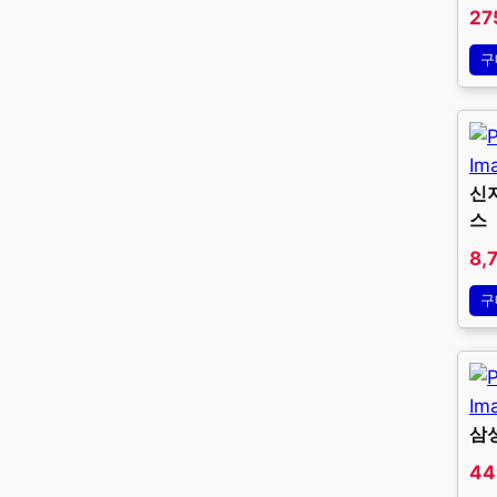
27
구
신지
스
8,
구
삼성
44