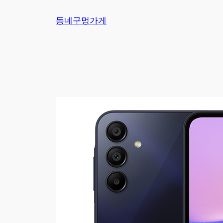
Skip
동네구멍가게
to
content